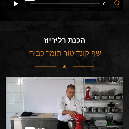
הכנת רליז'יוז
שף קונדיטור תומר כבירי