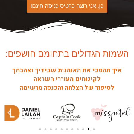
כן, אני רוצה כרטיס כניסה חינם!
השמות הגדולים בתחומם חושפים:
איך תהפכי את האומנות שבידיך ואהבתך
לקינוחים מעוררי השראה
לסיפור של הצלחה והכנסה מרשימה