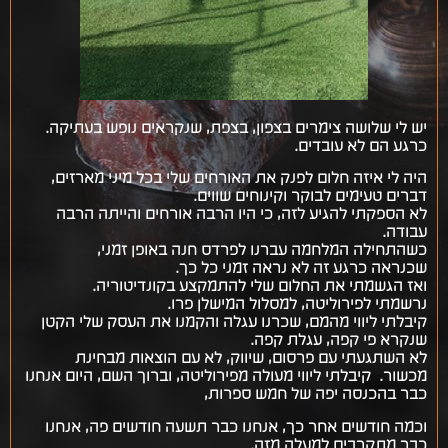
יש לי שלושה צימרים בצפון, בצפת, שנקראים נופש בעתיקה.
כרגע הם לא עובדים.
היה לי איזה חלום לפנק את האורחים שלי בכל מיני מארזים,
דברים טעימים לבוקר וקינוחים שווים.
לא הספקתי להגיע לזה, כי היו הרבה אורחים והייתה הרבה
עבודה.
כשהתחילה המלחמה עברנו לפרדס חנה באופן זמני,
שכנראה כרגע זה לא נראה זמני כל כך.
ואז הגשמתי את החלום שלי להתמקצע בקונדיטוריה.
נרשמתי לפירוליטה, למסלול המישלן פרו.
קיבלתי ליווי מהמם, שכרנו עגלה והקמנו את העסק שלי הקטן
שנקרא פי קפה, עגלת קפה.
לא השתגעתי עם פרסום, שיווק, לא עם הוצאות מבחינת
מכשור. קיבלתי ליווי מעולה מפירוליטה, וברוך השם, היום אנחנו
כבר בהכנסה יפה של חמש ספרות,
וכמה חודשים אחר כך, אנחנו כבר תשעה חודשים פה, אנחנו
כבר מתקרבים למעלה מזה.