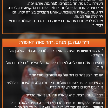
העגלה שלנו פתוחה בבקרים, מפרנסת אותנו יפה.
אני רוצה להודות לפירוליטה, לתמר, לשפים המקצועיים, לצוות,
להיענות לשאלות ותשובות שאנחנו מקבלים בצורה יפה, וגם
לקהילה של הבנות.
אשמח לראותכם אם אתם באזור, בפרדס חנה, אשמח שתבואו
לביקור.
ד"ר נוגה בן מנחם, "הרופאה האופה":
“הרגשתי שיש פה איזה שהוא רצון, כמו הלוגו, כמו הסלוגן של
הקורס-
רוצים באמת שנצליח, לא בכדי יש את ה”תצליחו” בכל סיום של
מייל.
יש פה רצון להקים דור של קונדיטורים יסודי יותר…
זה איפשר לי גם לעשות שולחנות קינוחים, מגשי אירוח, וכל מיני
אירועים קטנים לחברות, ימי הולדת,
דבר שמזמן רציתי להגיע אליו וזה נתן לי את הכלים.
נחשפתי ללקוחות חדשים, מכרתי במרוכז, נעניתי לאתגר של
לעשות שולחן קינוחים לאירוע של 400 איש בנמל תל אביב,