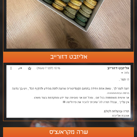
אליזבט דזורייב
שרה מקראנצ'ס