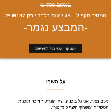
במקום 788 ₪
המחיר תקף ל – 48 שעות בלבד!!!
רק ₪197 *2
-המבצע נגמר-
וואו, קחו אותי מיד להירשם!
על השף:
נעים מאד, אני גל בוכניק, שף וקונדיטור וזוכה תוכנית
הטלויזיה “משחקי השף קונדיטור”.