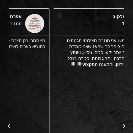
אפרת ביטון
מחזור 7
היי תמר, רק חייבת להגיד לך שנהיה לי יותר ביטחון
א
להוציא בארים לאירועים, במיוחד בכמויות גדולות! אפרת
ב
ל
מ
ל
ח
ת
מ
ג