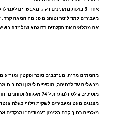
אחרי 3 בועות ממתינים דקה, מאפשרים לעמילן לספוח את הנוזלים ומסירים מהאש.
מעבירים למד ליטר וטוחנים פנימה חמאה קרה, י
אם ממלאים את הקלתית בדוגמא שנלמדה בשיעור
מחממים מחית, מערבבים סוכר ופקטין ומזריעים פנימה ב 40-50 מעלות. (רואים שמתחי
מבשלים עד לרתיחה, מוסיפים לימון ומסירים מה
מוסיפים ג'לטין (מתחת ל 74 מעלות) וטוחנים יחד.
מצננים מעט ומעבירים לשקית זילוף בעלת צנטר בקוטר
מזלפים בתוך קרם הלימון "עמודים" ומנקדים את