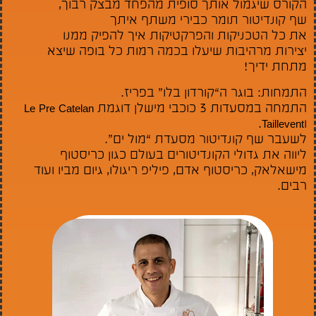
הקורס שיגמול אותך סופית מהפחד מבצק רבוך,
שף קונדיטור תומר כבירי משתף איתך
את כל הטכניקות והפרקטיקות איך להפיק ממנו
יצירות מרהיבות שיעלו בכמה רמות כל בופה שיצא
מתחת ידיך!
התמחות: בוגר ה“קורדון בלו” בפריז.
התמחה במסעדות 3 כוכבי מישלן דוגמת Le Pre Catelan
וTaillevent.
לשעבר שף קונדיטור מסעדת “מול ים”.
ליווה את גדולי הקונדיטורים בעולם כגון כריסטוף
מישאלאק, כריסטוף אדם, פיליפ ריגולו, גיום מביו ועוד
רבים.