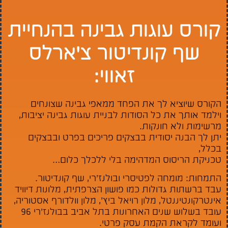
קורס עוגות גבינה בהנחיית
שף קונדיטור צ'ארלס
זאווי:
הקורס שיוציא לך את הפחד ממאפי גבינה שצונחים
וילמד אותך את כל הסודות לבניית עוגות גבינה יציבות,
מרשימות ולא חונקות.
יתן לך הבנה יסודית בבצקים פריכים בפרט ובבצקים
בכלל,
טכניקת הריסוס המדהימה בלי ללכלך כלום…
התמחות: מומחה לפטיסרי ובולנז’רי, שף קונדיטור.
עבד ברשתות גדולות כמו פושון הצרפתית, מלונות דיוויד
אינטרקונטיננטל, מלון רויאל ביץ’, מלון וולדורף אסטוריה,
עובד בשלוש שנים האחרונות בתל אביב בבולנז’רי 96
ועומד לקראת הקמת עסק פרטי.