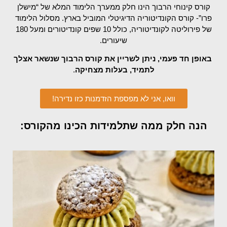
קורס קינוחי הרבוך הינו חלק ממערך הלימוד המלא של “מישלן
פרו”- קורס הקונדיטוריה הדיגיטלי המוביל בארץ. מסלול הלימוד
של פירוליטה לקונדיטוריה, כולל 10 שפים קונדיטורים ומעל 180
שיעורים.
באופן חד פעמי, ניתן לשריין את קורס הרבוך שנשאר אצלך
לתמיד, בעלות מצחיקה
.
וואו, אני לא מפספת הזדמנות כזו נדירה!
הנה חלק ממה שתלמידות הכינו מהקורס: