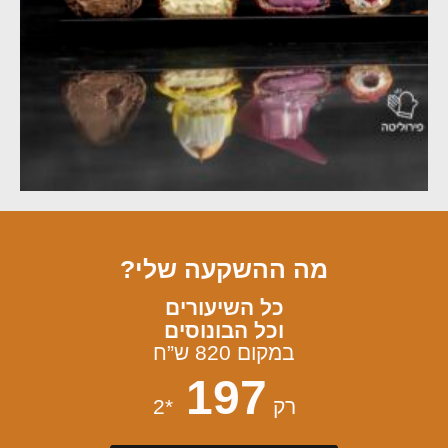
מה ההשקעה שלי?
כל השיעורים
וכל הבונוסים
במקום 820 ש”ח
197
רק
*2