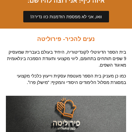
איזה כיף! אני רוצה להירשם:
וואו, אני לא מפספת הזדמנות כזו נדירה!
נעים להכיר- פירוליטה
בית הספר הדיגיטלי לקונדיטוריה, היחיד בעולם בעברית שמעסיק
9 שפים תותחים בתחומם, ליווי מקצועי ותעודת הסמכה בינלאומית
מאיגוד השפים.
כמו כן מעניק בית הספר מעטפת עסקית וייעוץ כלכלי מקצועי
במסגרת מסלול הלימודים היסודי והמקיף: “מישלן פרו”.