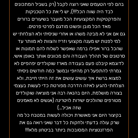
בהם לפי הטעמים שאני רוצה לקבל (רק בשביל המתכונים
לבד היה שווה הכל!!!), יש לי את כל הטכניקות
והפרקטיקות המקצועיות הכל מועבר בשיעורים ברורים
מאד הכל מובן ופשוט מודגם לפרטי פרטים.
גם אם אני לא מבינה משהו או אחרי שניסיתי ולא הצלחתי יש
למי לפנות יש מענה מקצועי וזריז והצוות לא מוותר עד
שהכל ברור אפילו ברמה שאפשר לשלוח להם תמונות או
סרטונים של תהליך העבודה והם מכוונים אותך באופן אישי.
לדוגמא קיבלנו פעם בעבודה מארז שוקולדים יפהפיים לא
גמרתי להתפעל רק מהיופי ובמשך כמה חודשים ניסיתי
למצוא ברשת איך עושים עושים את זה הייתי חייבת, ולא
הצלחתי להגיע לאיזה הדרכה מפורטת כדי לעשות בעצמי
בצורה מושלמת, היום בהנאה רבה אני מוציאה שוקולדים
מטורפים שהולכים ישירות לויטרינה (אנשים לא מאמינים
שזה אכיל…)
בקיצור היום אני מאושרת ויכולה לעשות במטבח כל מה
שרק עולה בדעתי ולחקות כל דבר שאני רואה גם את
הפרזנטציות המסובכות ביותר בביטחון מלא!!!