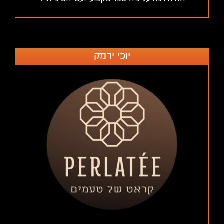
יוכי ירמק