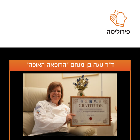
ד”ר נוגה בן מנחם “הרופאה האופה”