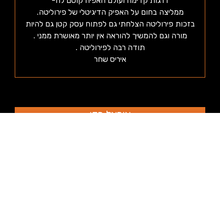
דרגות קדימה ועולם האפיה קוסם לה-
ממליצה בחום על האפיק הדיגיטלי של פירוליטה.
בזכות פירוליטה הצלחתי גם לפתוח עסק קטן גם להיות
מורה וגם להמשיך להוראה אין יותר מאושרת ממני .
תודה רבה לפירוליטה .
איריס שחר
אוראל כהן
הי תמר,
חייבת לספר לך שמאז שאני לומדת אצלכם