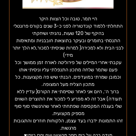
היי תמר, טובה וכל הצוות היקר
התחלתי ללמוד קונדטוריה לפני כ-3 שנים בקורס פרונטלי
בהיקף של 120 שעות, נהניתי ושיחקתי
התנסתי בחומרים ובעיקר בתוצאות חובבניות ומתאימות
לבני הבית ולא למכירה( למרות שניסיתי למכור,לא הלך יותר
מידי)
עקבתי אחרי המיילים של פירוליטה לאורח זמן ממושך וכל
פעם שתמר שלחה מתכון התנפלתי עליו וניסיתי אותו
וכמובן שמרתי במועדפים, הבנתי שיש פה מקצוענות, כל
מתכון הצליח מעל המצופה.
ברוך ה׳, היום אני לאחר שסיימתי את הקורס( עדיין ללא
תעודה) אבל זה לא מפריע לי למכור את התוצרים השווים
שלי בעגלה המקסימה שפתחתי לאחר שהרגשתי סוף סוף
מספיק מקצועית.
זהו התמונות ידברו בעד עצמן, הלקוחות חוזרים והתגובות
מרגשות.
תודה רבה על בית ספר מקצועי ועם יחס בייתי♥️