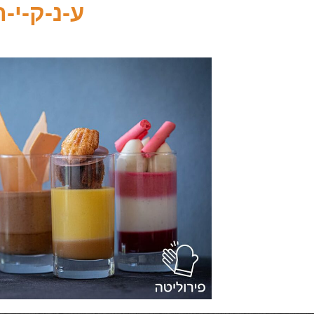
ע-נ-ק-י-ת