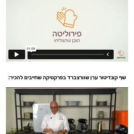
שף קונדיטור ערן שוורצברד בפרקטיקה שחייבים להכיר: