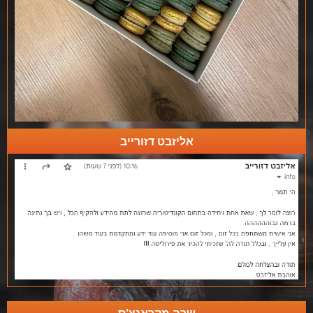
אליזבט דזורייב