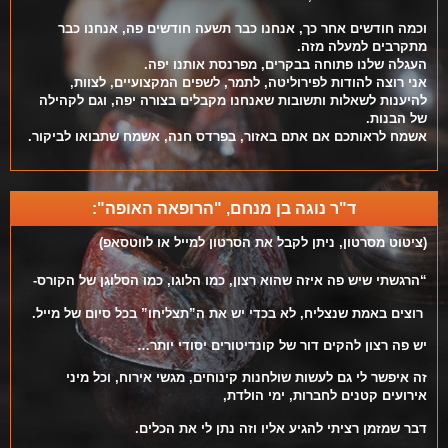
וכמה חודשים אחר כך, אנחנו כבר תשעה חודשים פה, אנחנו כבר
מתקרבים למעלה מזה.
העגלה שלנו פתוחה בבקרים, מפרנסת אותנו יפה.
אני רוצה להודות לפירוליטה, לתמר, לשפים המקצועיים, לצוות,
להיענות לשאלות ותשובות שאנחנו מקבלים בצורה יפה, וגם לקהילה
של הבנות.
אשמח לראותכם אם אתם באזור, בפרדס חנה, אשמח שתבואו לביקור.
ד"ר נוגה בן מנחם, "הרופאה האופה":
(ציטוט מסרטון, ניתן לקבל את הסרטון למייל או לווטסאפ)
“הרגשתי שיש פה איזה שהוא רצון, כמו הלוגו, כמו הסלוגן של הקורס-
רוצים באמת שנצליח, לא בכדי יש את ה”תצליחו” בכל סיום של מייל.
יש פה רצון להקים דור של קונדיטורים יסודי יותר…
זה איפשר לי גם לעשות שולחנות קינוחים, מגשי אירוח, וכל מיני
אירועים קטנים לחברות, ימי הולדת,
דבר שמזמן רציתי להגיע אליו וזה נתן לי את הכלים.