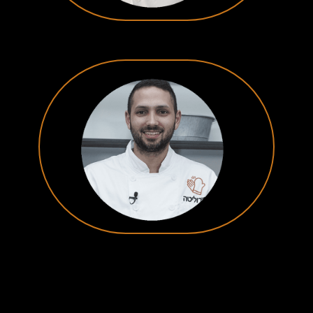
שף קונדיטור
עידן חדד