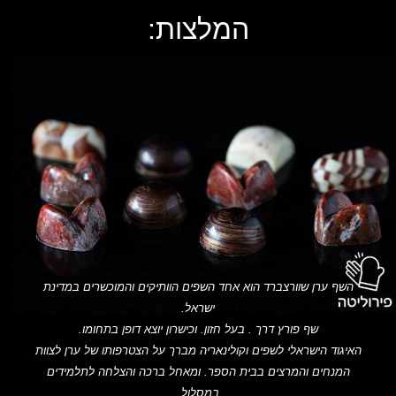
המלצות:
השף ערן שוורצברד הוא אחד השפים הוותיקים והמוכשרים במדינת
ישראל.
שף פורץ דרך . בעל חזון. וכישרון יוצא דופן בתחומו.
האיגוד הישראלי לשפים וקולינאריה מברך על הצטרפותו של ערן לצוות
המנחים והמרצים בבית הספר. ומאחל ברכה והצלחה לתלמידים
במסלול.