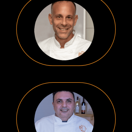
שף קונדיטור
אלון גולדמן
שוקולטייר
רונן אפללו