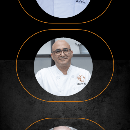
שף קונדיטור
ערן שוורצברד